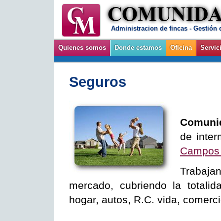
Administracion de fincas - Gestió
Quienes somos
Donde estamos
Oficina
Servic
Seguros
Comuni
de inter
Campos 
Trabaj
mercado, cubriendo la totali
hogar, autos, R.C. vida, comerci